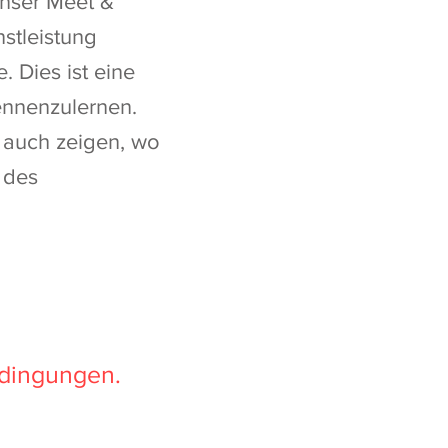
Unser Meet &
stleistung
 Dies ist eine
kennenzulernen.
auch zeigen, wo
 des
edingungen.