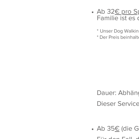
Ab 32
€ pro S
Familie ist es
*
Uns
er Dog Walkin
* Der Preis beinh
alt
Dauer: Abhäng
Dieser Servic
Ab 35
€
(die G