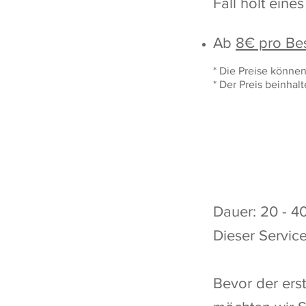
Fall holt ein
Ab
8€ pro Be
*
Die Preise können
* Der Preis beinhal
Dauer: 20 - 4
Dieser Servic
Bevor der erst