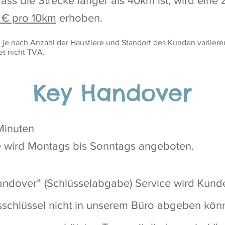
dass die Strecke länger als 40km ist, wird eine 
 € pro 10km
erhoben.
 je nach Anzahl der Haustiere und Standort des Kunden variiere
tet nicht TVA.
Key Handover
Minuten
e wird Montags bis Sonntags angeboten.
ndover” (Schlüsselabgabe) Service wird Kund
sschlüssel nicht in unserem Büro abgeben kön